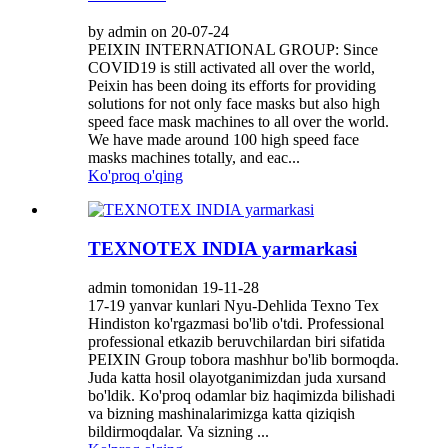
by admin on 20-07-24
PEIXIN INTERNATIONAL GROUP: Since
COVID19 is still activated all over the world,
Peixin has been doing its efforts for providing
solutions for not only face masks but also high
speed face mask machines to all over the world.
We have made around 100 high speed face
masks machines totally, and eac...
Ko'proq o'qing
TEXNOTEX INDIA yarmarkasi
admin tomonidan 19-11-28
17-19 yanvar kunlari Nyu-Dehlida Texno Tex
Hindiston ko'rgazmasi bo'lib o'tdi. Professional
professional etkazib beruvchilardan biri sifatida
PEIXIN Group tobora mashhur bo'lib bormoqda.
Juda katta hosil olayotganimizdan juda xursand
bo'ldik. Ko'proq odamlar biz haqimizda bilishadi
va bizning mashinalarimizga katta qiziqish
bildirmoqdalar. Va sizning ...