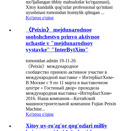
mo'ljallangan tibbiy mahsulotlar ko'rgazmasi),
Xitoy kundalik qog'ozlar professional qo'mitasi
uyushmasi tomonidan homiylik qilingan ...
Ko'proq o'qing
《Peixin》 mejdunarodnoe
soobshchestvo prinyo aktivnoe
uchastie v "mejdunarodnoy
vystavke" "InterBytXim"
tomonidan admin 19-11-26
《Peixin》международное
сообщество приняло активное участие в
международной выставке « ИнтерБытХим»
В Москве с 9 по 11 марта в выставочном
центре « Гостиный двор» проходила
международная выставка «ИнтерБытХим»
2016. Наша компания—Китайской
машиностроительной компании Fujian Peixin
Machine...
Ko'proq o'qing
Xitoy uy-ro'zg'or qog'ozlari milliy