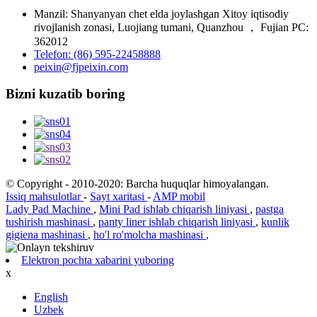
Manzil: Shanyanyan chet elda joylashgan Xitoy iqtisodiy
rivojlanish zonasi, Luojiang tumani, Quanzhou ， Fujian PC:
362012
Telefon: (86) 595-22458888
peixin@fjpeixin.com
Bizni kuzatib boring
© Copyright - 2010-2020: Barcha huquqlar himoyalangan.
Issiq mahsulotlar
-
Sayt xaritasi
-
AMP mobil
Lady Pad Machine
,
Mini Pad ishlab chiqarish liniyasi
,
pastga
tushirish mashinasi
,
panty liner ishlab chiqarish liniyasi
,
kunlik
gigiena mashinasi
,
ho'l ro'molcha mashinasi
,
Elektron pochta xabarini yuboring
x
English
Uzbek