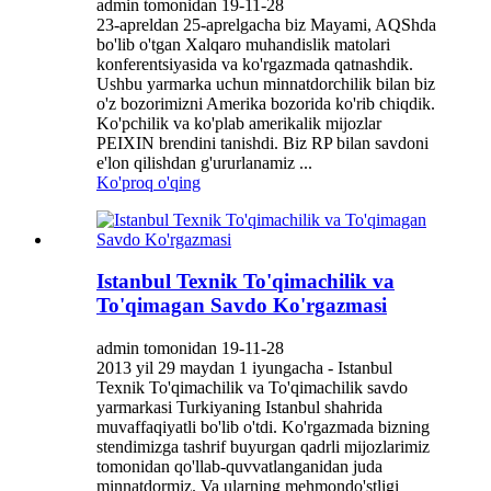
admin tomonidan 19-11-28
23-apreldan 25-aprelgacha biz Mayami, AQShda
bo'lib o'tgan Xalqaro muhandislik matolari
konferentsiyasida va ko'rgazmada qatnashdik.
Ushbu yarmarka uchun minnatdorchilik bilan biz
o'z bozorimizni Amerika bozorida ko'rib chiqdik.
Ko'pchilik va ko'plab amerikalik mijozlar
PEIXIN brendini tanishdi. Biz RP bilan savdoni
e'lon qilishdan g'ururlanamiz ...
Ko'proq o'qing
Istanbul Texnik To'qimachilik va
To'qimagan Savdo Ko'rgazmasi
admin tomonidan 19-11-28
2013 yil 29 maydan 1 iyungacha - Istanbul
Texnik To'qimachilik va To'qimachilik savdo
yarmarkasi Turkiyaning Istanbul shahrida
muvaffaqiyatli bo'lib o'tdi. Ko'rgazmada bizning
stendimizga tashrif buyurgan qadrli mijozlarimiz
tomonidan qo'llab-quvvatlanganidan juda
minnatdormiz. Va ularning mehmondo'stligi