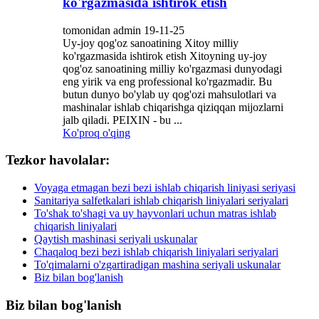
ko'rgazmasida ishtirok etish
tomonidan admin 19-11-25
Uy-joy qog'oz sanoatining Xitoy milliy
ko'rgazmasida ishtirok etish Xitoyning uy-joy
qog'oz sanoatining milliy ko'rgazmasi dunyodagi
eng yirik va eng professional ko'rgazmadir. Bu
butun dunyo bo'ylab uy qog'ozi mahsulotlari va
mashinalar ishlab chiqarishga qiziqqan mijozlarni
jalb qiladi. PEIXIN - bu ...
Ko'proq o'qing
Tezkor havolalar:
Voyaga etmagan bezi bezi ishlab chiqarish liniyasi seriyasi
Sanitariya salfetkalari ishlab chiqarish liniyalari seriyalari
To'shak to'shagi va uy hayvonlari uchun matras ishlab
chiqarish liniyalari
Qaytish mashinasi seriyali uskunalar
Chaqaloq bezi bezi ishlab chiqarish liniyalari seriyalari
To'qimalarni o'zgartiradigan mashina seriyali uskunalar
Biz bilan bog'lanish
Biz bilan bog'lanish