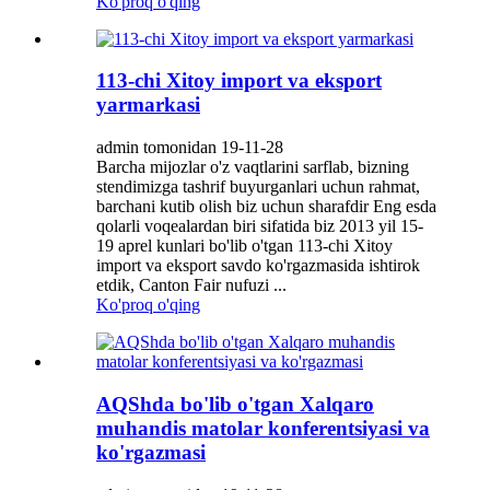
Ko'proq o'qing
113-chi Xitoy import va eksport
yarmarkasi
admin tomonidan 19-11-28
Barcha mijozlar o'z vaqtlarini sarflab, bizning
stendimizga tashrif buyurganlari uchun rahmat,
barchani kutib olish biz uchun sharafdir Eng esda
qolarli voqealardan biri sifatida biz 2013 yil 15-
19 aprel kunlari bo'lib o'tgan 113-chi Xitoy
import va eksport savdo ko'rgazmasida ishtirok
etdik, Canton Fair nufuzi ...
Ko'proq o'qing
AQShda bo'lib o'tgan Xalqaro
muhandis matolar konferentsiyasi va
ko'rgazmasi