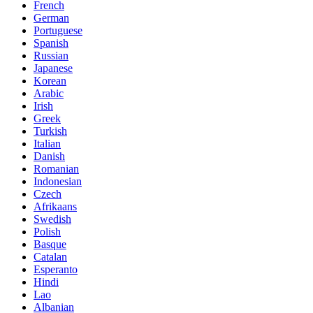
French
German
Portuguese
Spanish
Russian
Japanese
Korean
Arabic
Irish
Greek
Turkish
Italian
Danish
Romanian
Indonesian
Czech
Afrikaans
Swedish
Polish
Basque
Catalan
Esperanto
Hindi
Lao
Albanian