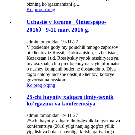
bizning ko'rgazmamizni g ...
Ko'proq o'qing
Uchastie v forume 《Interspspo-
2016》 9-11 mart 2016 g.
admin tomonidan 19-11-27
V poslednie gody my poluchili mnogo zaprosov
ot klientov iz Rossii, Turkmaniston, Uzbekistan,
Kazaxstan i t.d. Rossiyskiy rynok rasshiryaetsya,
my osoznali, chto predlojenoy na sayteinformatsii
o nashey kompanii budet ne dostatochno. Dlya
togto chtoby luchshe obslujit klientov, kotorye
govoryat na russkom ...
Ko'proq o'qing
25-chi hayotiy xalqaro ilmiy-texnik
ko'rgazma va konferentsiya
admin tomonidan 19-11-27
25-chi hayotiy xalqaro ilmiy-texnik ko'rgazma va
konferentsiya (2018 yilgi nanjing qog'oz yillik
yig'ilish va bolalar hayotiga kirish, qariyalarga