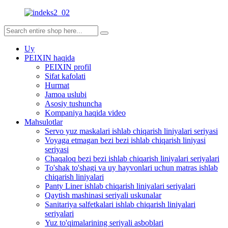
Uy
PEIXIN haqida
PEIXIN profil
Sifat kafolati
Hurmat
Jamoa uslubi
Asosiy tushuncha
Kompaniya haqida video
Mahsulotlar
Servo yuz maskalari ishlab chiqarish liniyalari seriyasi
Voyaga etmagan bezi bezi ishlab chiqarish liniyasi
seriyasi
Chaqaloq bezi bezi ishlab chiqarish liniyalari seriyalari
To'shak to'shagi va uy hayvonlari uchun matras ishlab
chiqarish liniyalari
Panty Liner ishlab chiqarish liniyalari seriyalari
Qaytish mashinasi seriyali uskunalar
Sanitariya salfetkalari ishlab chiqarish liniyalari
seriyalari
Yuz to'qimalarining seriyali asboblari