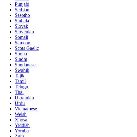
Punjabi
Serbian
Sesotho
Sinhala
Slovak
Slovenian
Somali
Samoan
Scots Gaelic
Shona
Sindhi
Sundanese
Swahili
Tajik
Tamil
Telugu
Thai
Ukrainian
Urdu
Vietnamese
Welsh
Xhosa
Yiddish
Yoruba
Zulu