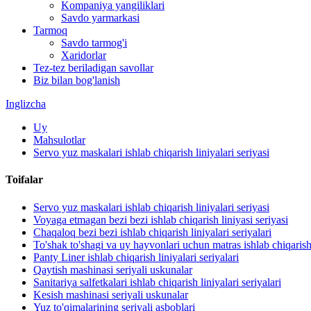
Kompaniya yangiliklari
Savdo yarmarkasi
Tarmoq
Savdo tarmog'i
Xaridorlar
Tez-tez beriladigan savollar
Biz bilan bog'lanish
Inglizcha
Uy
Mahsulotlar
Servo yuz maskalari ishlab chiqarish liniyalari seriyasi
Toifalar
Servo yuz maskalari ishlab chiqarish liniyalari seriyasi
Voyaga etmagan bezi bezi ishlab chiqarish liniyasi seriyasi
Chaqaloq bezi bezi ishlab chiqarish liniyalari seriyalari
To'shak to'shagi va uy hayvonlari uchun matras ishlab chiqarish 
Panty Liner ishlab chiqarish liniyalari seriyalari
Qaytish mashinasi seriyali uskunalar
Sanitariya salfetkalari ishlab chiqarish liniyalari seriyalari
Kesish mashinasi seriyali uskunalar
Yuz to'qimalarining seriyali asboblari