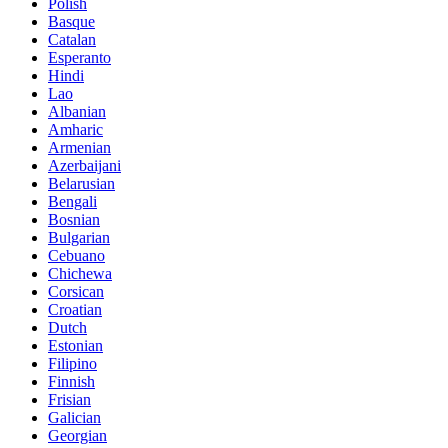
Polish
Basque
Catalan
Esperanto
Hindi
Lao
Albanian
Amharic
Armenian
Azerbaijani
Belarusian
Bengali
Bosnian
Bulgarian
Cebuano
Chichewa
Corsican
Croatian
Dutch
Estonian
Filipino
Finnish
Frisian
Galician
Georgian