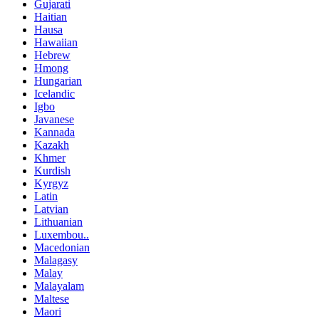
Gujarati
Haitian
Hausa
Hawaiian
Hebrew
Hmong
Hungarian
Icelandic
Igbo
Javanese
Kannada
Kazakh
Khmer
Kurdish
Kyrgyz
Latin
Latvian
Lithuanian
Luxembou..
Macedonian
Malagasy
Malay
Malayalam
Maltese
Maori