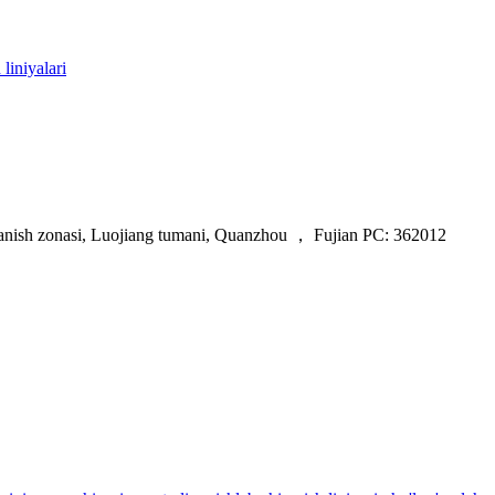
liniyalari
jlanish zonasi, Luojiang tumani, Quanzhou ， Fujian PC: 362012