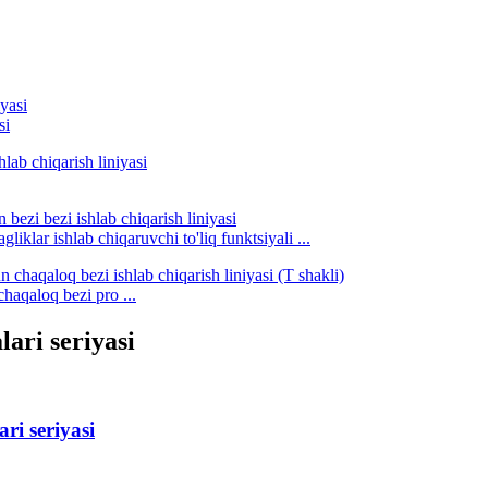
si
gliklar ishlab chiqaruvchi to'liq funktsiyali ...
chaqaloq bezi pro ...
lari seriyasi
ri seriyasi