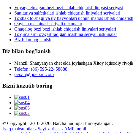
Voyaga etmagan bezi bezi ishlab chiqarish liniyasi seriyasi
Sanitariya salfetkalari ishlab chiqarish liniyalari seriyalari
To'shak to'shagi va uy hayvonlari uchun matras ishlab chiqarish 
Qaytish mashinasi seriyali uskunalar
Chaqaloq bezi bezi ishlab chiqarish liniyalari seriyalari
To'qimalarni o'zgartiradigan mashina seriyali uskunalar
Biz bilan bog'lanish
Biz bilan bog'lanish
Manzil: Shanyanyan chet elda joylashgan Xitoy iqtisodiy rivo
Telefon: (86) 595-22458888
peixin@fjpeixin.com
Bizni kuzatib boring
© Copyright - 2010-2020: Barcha huquqlar himoyalangan.
Issiq mahsulotlar
-
Sayt xaritasi
-
AMP mobil