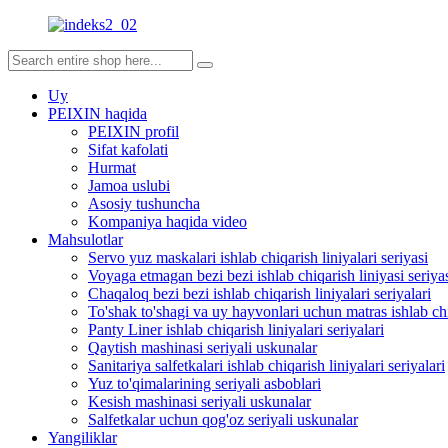
Uy
PEIXIN haqida
PEIXIN profil
Sifat kafolati
Hurmat
Jamoa uslubi
Asosiy tushuncha
Kompaniya haqida video
Mahsulotlar
Servo yuz maskalari ishlab chiqarish liniyalari seriyasi
Voyaga etmagan bezi bezi ishlab chiqarish liniyasi seriya
Chaqaloq bezi bezi ishlab chiqarish liniyalari seriyalari
To'shak to'shagi va uy hayvonlari uchun matras ishlab chi
Panty Liner ishlab chiqarish liniyalari seriyalari
Qaytish mashinasi seriyali uskunalar
Sanitariya salfetkalari ishlab chiqarish liniyalari seriyalari
Yuz to'qimalarining seriyali asboblari
Kesish mashinasi seriyali uskunalar
Salfetkalar uchun qog'oz seriyali uskunalar
Yangiliklar