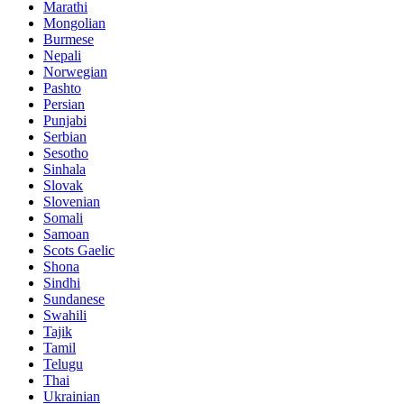
Marathi
Mongolian
Burmese
Nepali
Norwegian
Pashto
Persian
Punjabi
Serbian
Sesotho
Sinhala
Slovak
Slovenian
Somali
Samoan
Scots Gaelic
Shona
Sindhi
Sundanese
Swahili
Tajik
Tamil
Telugu
Thai
Ukrainian