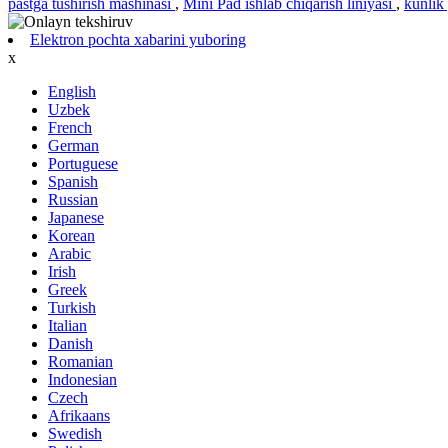
pastga tushirish mashinasi
,
Mini Pad ishlab chiqarish liniyasi
,
kunlik
Elektron pochta xabarini yuboring
x
English
Uzbek
French
German
Portuguese
Spanish
Russian
Japanese
Korean
Arabic
Irish
Greek
Turkish
Italian
Danish
Romanian
Indonesian
Czech
Afrikaans
Swedish