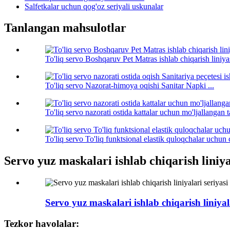
Salfetkalar uchun qog'oz seriyali uskunalar
Tanlangan mahsulotlar
To'liq servo Boshqaruv Pet Matras ishlab chiqarish liniya
To'liq servo Nazorat-himoya oqishi Sanitar Napki ...
To'liq servo nazorati ostida kattalar uchun mo'ljallangan ta
To'liq servo To'liq funktsional elastik quloqchalar uchun 
Servo yuz maskalari ishlab chiqarish liniya
Servo yuz maskalari ishlab chiqarish liniyala
Tezkor havolalar: