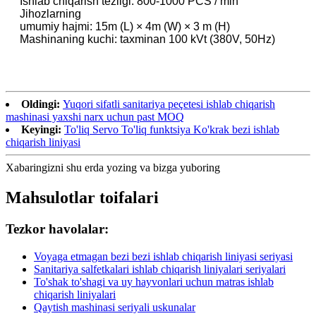
Ishlab chiqarish tezligi: 800-1000 PCS / min
Jihozlarning
umumiy hajmi: 15m (L) × 4m (W) × 3 m (H)
Mashinaning kuchi: taxminan 100 kVt (380V, 50Hz)
Oldingi:
Yuqori sifatli sanitariya peçetesi ishlab chiqarish
mashinasi yaxshi narx uchun past MOQ
Keyingi:
To'liq Servo To'liq funktsiya Ko'krak bezi ishlab
chiqarish liniyasi
Xabaringizni shu erda yozing va bizga yuboring
Mahsulotlar toifalari
Tezkor havolalar:
Voyaga etmagan bezi bezi ishlab chiqarish liniyasi seriyasi
Sanitariya salfetkalari ishlab chiqarish liniyalari seriyalari
To'shak to'shagi va uy hayvonlari uchun matras ishlab
chiqarish liniyalari
Qaytish mashinasi seriyali uskunalar