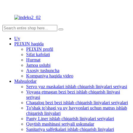
Uy
PEIXIN haqida
PEIXIN profil
Sifat kafolati
Hurmat
Jamoa uslubi
Asosiy tushuncha
Kompaniya haqida video
Mahsulotlar
Servo yuz maskalari ishlab chiqarish liniyalari seriyasi
Voyaga etmagan bezi bezi ishlab chiqarish liniyasi
seriyasi
Chaqaloq bezi bezi ishlab chiqarish liniyalari seriyalari
To'shak to'shagi va uy hayvonlari uchun matras ishlab
chiqarish liniyalari
Panty Liner ishlab chiqarish liniyalari seriyalari
Qaytish mashinasi seriyali uskunalar
Sanitariya salfetkalari ishlab chiqarish liniyalari