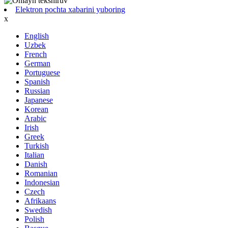
Elektron pochta xabarini yuboring
x
English
Uzbek
French
German
Portuguese
Spanish
Russian
Japanese
Korean
Arabic
Irish
Greek
Turkish
Italian
Danish
Romanian
Indonesian
Czech
Afrikaans
Swedish
Polish