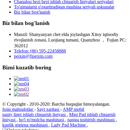
Chaqaloq bezi bezi ishlab chiqarish liniyalari seriyalari
To'qimalarni o'zgartiradigan mashina seriyali uskunalar
Biz bilan bog'lanish
Biz bilan bog'lanish
Manzil: Shanyanyan chet elda joylashgan Xitoy iqtisodiy
rivojlanish zonasi, Luojiang tumani, Quanzhou ， Fujian PC:
362012
Telefon: (86) 595-22458888
peixin@fjpeixin.com
Bizni kuzatib boring
© Copyright - 2010-2020: Barcha huquqlar himoyalangan.
Issiq mahsulotlar
-
Sayt xaritasi
-
AMP mobil
panty liner ishlab chiqarish liniyasi
,
Mini Pad ishlab chiqarish
liniyasi
,
ho'l ro'molcha mashinasi
,
pastga tushirish mashinasi
,
kunlik gigiena mashinasi
,
Lady Pad Machine
,