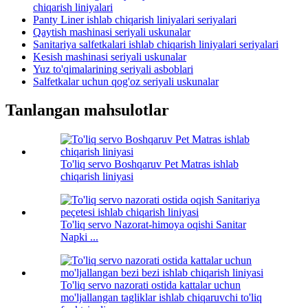
chiqarish liniyalari
Panty Liner ishlab chiqarish liniyalari seriyalari
Qaytish mashinasi seriyali uskunalar
Sanitariya salfetkalari ishlab chiqarish liniyalari seriyalari
Kesish mashinasi seriyali uskunalar
Yuz to'qimalarining seriyali asboblari
Salfetkalar uchun qog'oz seriyali uskunalar
Tanlangan mahsulotlar
To'liq servo Boshqaruv Pet Matras ishlab
chiqarish liniyasi
To'liq servo Nazorat-himoya oqishi Sanitar
Napki ...
To'liq servo nazorati ostida kattalar uchun
mo'ljallangan tagliklar ishlab chiqaruvchi to'liq