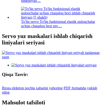
funktsiyali ...
To'liq servo To'liq funktsional elastik quloqchalar
uchun chaqaloq bezi pro ...
Servo yuz maskalari ishlab chiqarish
liniyalari seriyasi
Qisqa Tasvir:
Bizga elektron pochta xabarini yuboring
PDF formatida yuklab
oling
Mahsulot tafsiloti