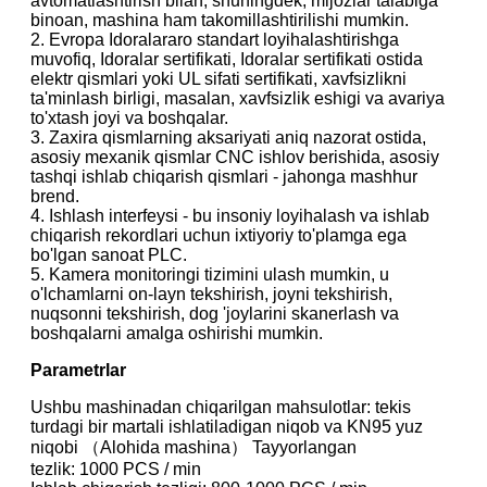
avtomatlashtirish bilan, shuningdek, mijozlar talabiga
binoan, mashina ham takomillashtirilishi mumkin.
2. Evropa Idoralararo standart loyihalashtirishga
muvofiq, Idoralar sertifikati, Idoralar sertifikati ostida
elektr qismlari yoki UL sifati sertifikati, xavfsizlikni
ta'minlash birligi, masalan, xavfsizlik eshigi va avariya
to'xtash joyi va boshqalar.
3. Zaxira qismlarning aksariyati aniq nazorat ostida,
asosiy mexanik qismlar CNC ishlov berishida, asosiy
tashqi ishlab chiqarish qismlari - jahonga mashhur
brend.
4. Ishlash interfeysi - bu insoniy loyihalash va ishlab
chiqarish rekordlari uchun ixtiyoriy to'plamga ega
bo'lgan sanoat PLC.
5. Kamera monitoringi tizimini ulash mumkin, u
o'lchamlarni on-layn tekshirish, joyni tekshirish,
nuqsonni tekshirish, dog 'joylarini skanerlash va
boshqalarni amalga oshirishi mumkin.
Parametrlar
Ushbu mashinadan chiqarilgan mahsulotlar: tekis
turdagi bir martali ishlatiladigan niqob va KN95 yuz
niqobi （Alohida mashina） Tayyorlangan
tezlik: 1000 PCS / min