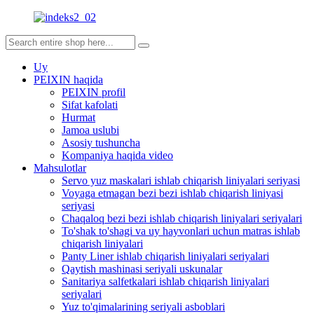
Uy
PEIXIN haqida
PEIXIN profil
Sifat kafolati
Hurmat
Jamoa uslubi
Asosiy tushuncha
Kompaniya haqida video
Mahsulotlar
Servo yuz maskalari ishlab chiqarish liniyalari seriyasi
Voyaga etmagan bezi bezi ishlab chiqarish liniyasi
seriyasi
Chaqaloq bezi bezi ishlab chiqarish liniyalari seriyalari
To'shak to'shagi va uy hayvonlari uchun matras ishlab
chiqarish liniyalari
Panty Liner ishlab chiqarish liniyalari seriyalari
Qaytish mashinasi seriyali uskunalar
Sanitariya salfetkalari ishlab chiqarish liniyalari
seriyalari
Yuz to'qimalarining seriyali asboblari