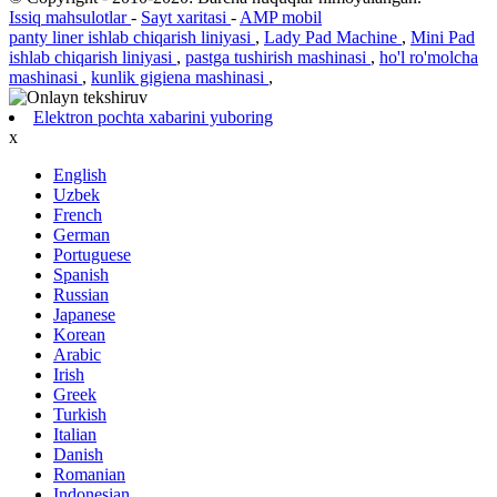
Issiq mahsulotlar
-
Sayt xaritasi
-
AMP mobil
panty liner ishlab chiqarish liniyasi
,
Lady Pad Machine
,
Mini Pad
ishlab chiqarish liniyasi
,
pastga tushirish mashinasi
,
ho'l ro'molcha
mashinasi
,
kunlik gigiena mashinasi
,
Elektron pochta xabarini yuboring
x
English
Uzbek
French
German
Portuguese
Spanish
Russian
Japanese
Korean
Arabic
Irish
Greek
Turkish
Italian
Danish
Romanian
Indonesian