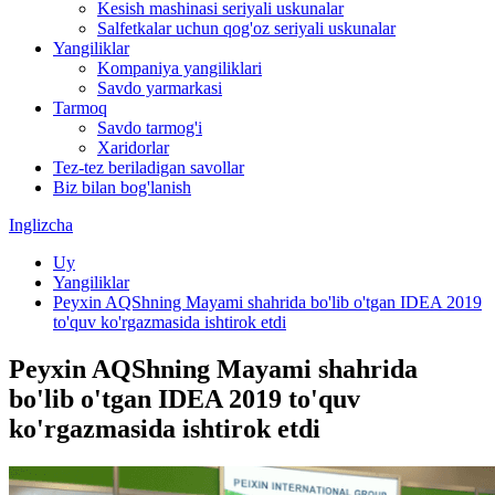
Kesish mashinasi seriyali uskunalar
Salfetkalar uchun qog'oz seriyali uskunalar
Yangiliklar
Kompaniya yangiliklari
Savdo yarmarkasi
Tarmoq
Savdo tarmog'i
Xaridorlar
Tez-tez beriladigan savollar
Biz bilan bog'lanish
Inglizcha
Uy
Yangiliklar
Peyxin AQShning Mayami shahrida bo'lib o'tgan IDEA 2019
to'quv ko'rgazmasida ishtirok etdi
Peyxin AQShning Mayami shahrida
bo'lib o'tgan IDEA 2019 to'quv
ko'rgazmasida ishtirok etdi