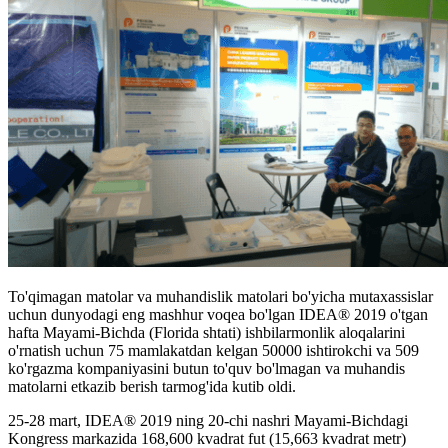
To'qimagan matolar va muhandislik matolari bo'yicha mutaxassislar
uchun dunyodagi eng mashhur voqea bo'lgan IDEA® 2019 o'tgan
hafta Mayami-Bichda (Florida shtati) ishbilarmonlik aloqalarini
o'rnatish uchun 75 mamlakatdan kelgan 50000 ishtirokchi va 509
ko'rgazma kompaniyasini butun to'quv bo'lmagan va muhandis
matolarni etkazib berish tarmog'ida kutib oldi.
25-28 mart, IDEA® 2019 ning 20-chi nashri Mayami-Bichdagi
Kongress markazida 168,600 kvadrat fut (15,663 kvadrat metr)