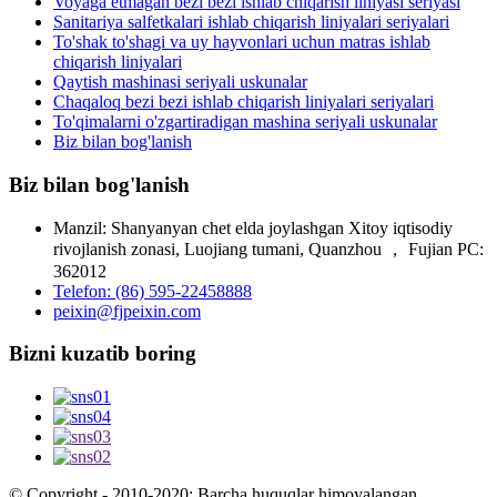
Voyaga etmagan bezi bezi ishlab chiqarish liniyasi seriyasi
Sanitariya salfetkalari ishlab chiqarish liniyalari seriyalari
To'shak to'shagi va uy hayvonlari uchun matras ishlab
chiqarish liniyalari
Qaytish mashinasi seriyali uskunalar
Chaqaloq bezi bezi ishlab chiqarish liniyalari seriyalari
To'qimalarni o'zgartiradigan mashina seriyali uskunalar
Biz bilan bog'lanish
Biz bilan bog'lanish
Manzil: Shanyanyan chet elda joylashgan Xitoy iqtisodiy
rivojlanish zonasi, Luojiang tumani, Quanzhou ， Fujian PC:
362012
Telefon: (86) 595-22458888
peixin@fjpeixin.com
Bizni kuzatib boring
© Copyright - 2010-2020: Barcha huquqlar himoyalangan.