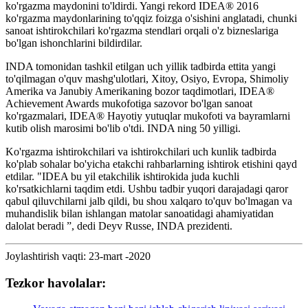
ko'rgazma maydonini to'ldirdi. Yangi rekord IDEA® 2016
ko'rgazma maydonlarining to'qqiz foizga o'sishini anglatadi, chunki
sanoat ishtirokchilari ko'rgazma stendlari orqali o'z bizneslariga
bo'lgan ishonchlarini bildirdilar.
INDA tomonidan tashkil etilgan uch yillik tadbirda ettita yangi
to'qilmagan o'quv mashg'ulotlari, Xitoy, Osiyo, Evropa, Shimoliy
Amerika va Janubiy Amerikaning bozor taqdimotlari, IDEA®
Achievement Awards mukofotiga sazovor bo'lgan sanoat
ko'rgazmalari, IDEA® Hayotiy yutuqlar mukofoti va bayramlarni
kutib olish marosimi bo'lib o'tdi. INDA ning 50 yilligi.
Ko'rgazma ishtirokchilari va ishtirokchilari uch kunlik tadbirda
ko'plab sohalar bo'yicha etakchi rahbarlarning ishtirok etishini qayd
etdilar. "IDEA bu ​​yil etakchilik ishtirokida juda kuchli
ko'rsatkichlarni taqdim etdi. Ushbu tadbir yuqori darajadagi qaror
qabul qiluvchilarni jalb qildi, bu shou xalqaro to'quv bo'lmagan va
muhandislik bilan ishlangan matolar sanoatidagi ahamiyatidan
dalolat beradi ”, dedi Deyv Russe, INDA prezidenti.
Joylashtirish vaqti: 23-mart -2020
Tezkor havolalar: